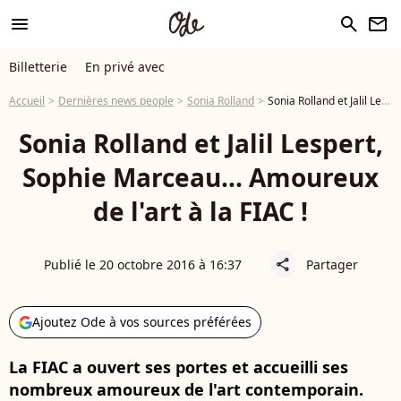
menu
search
newsletter
Billetterie
En privé avec
Accueil
Dernières news people
Sonia Rolland
Sonia Rolland et Jalil Lespert, Sophie Marceau... Amoureux de l'art à la FIAC !
Sonia Rolland et Jalil Lespert,
Sophie Marceau... Amoureux
de l'art à la FIAC !
Publié le 20 octobre 2016 à 16:37
Partager
share
Ajoutez Ode à vos sources préférées
La FIAC a ouvert ses portes et accueilli ses
nombreux amoureux de l'art contemporain.