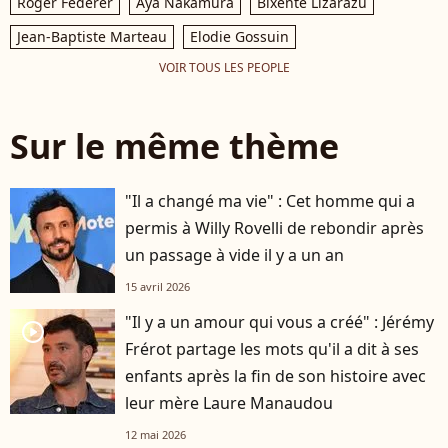
Roger Federer
Aya Nakamura
Bixente Lizarazu
Jean-Baptiste Marteau
Elodie Gossuin
VOIR TOUS LES PEOPLE
Sur le même thème
"Il a changé ma vie" : Cet homme qui a
permis à Willy Rovelli de rebondir après
un passage à vide il y a un an
15 avril 2026
"Il y a un amour qui vous a créé" : Jérémy
player2
Frérot partage les mots qu'il a dit à ses
enfants après la fin de son histoire avec
leur mère Laure Manaudou
12 mai 2026