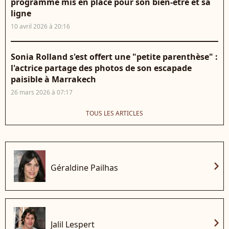
programme mis en place pour son bien-être et sa
ligne
10 avril 2026 à 20:16
Sonia Rolland s'est offert une "petite parenthèse" :
l'actrice partage des photos de son escapade
paisible à Marrakech
26 mars 2026 à 07:17
TOUS LES ARTICLES
chevron_right
Géraldine Pailhas
chevron_right
Jalil Lespert