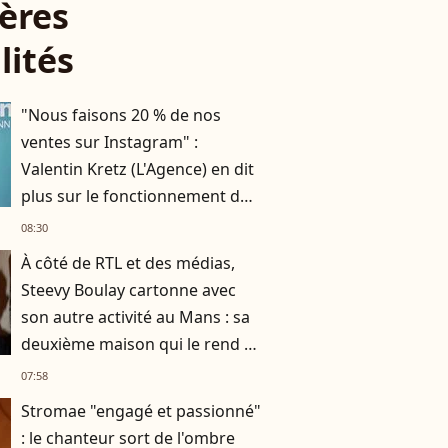
ères
lités
"Nous faisons 20 % de nos
ventes sur Instagram" :
Valentin Kretz (L'Agence) en dit
plus sur le fonctionnement du
business familial
08:30
À côté de RTL et des médias,
Steevy Boulay cartonne avec
son autre activité au Mans : sa
deuxième maison qui le rend si
heureux
07:58
Stromae "engagé et passionné"
: le chanteur sort de l'ombre