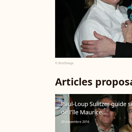
© BestImage
Articles propo
Paul-Loup Sulitzer guide 
de l'île Maurice...
29 novembre 2016