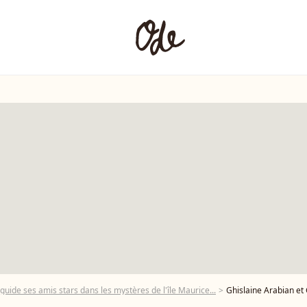
 guide ses amis stars dans les mystères de l'île Maurice...
Ghislaine Arabian et Grace de Capitani - Soirée de lancement du li