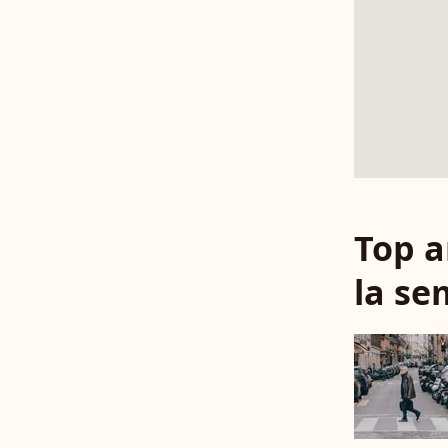
Top a
la se