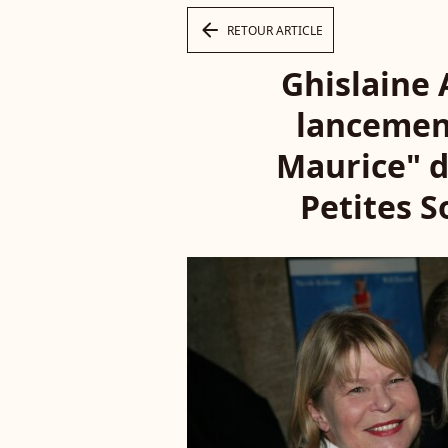
arrow_left
RETOUR ARTICLE
Ghislaine 
lancement
Maurice" d
Petites S