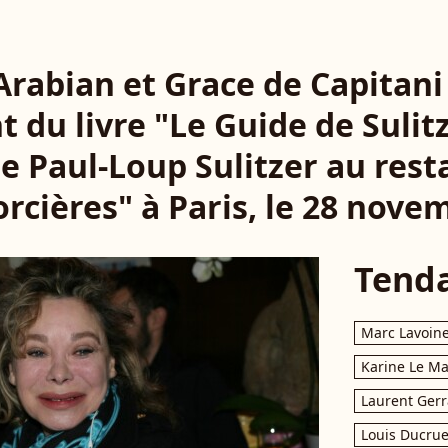
Arabian et Grace de Capitani 
 du livre "Le Guide de Sulitze
e Paul-Loup Sulitzer au rest
orcières" à Paris, le 28 nove
Tend
Marc Lavoin
Karine Le M
Laurent Gerr
Louis Ducrue