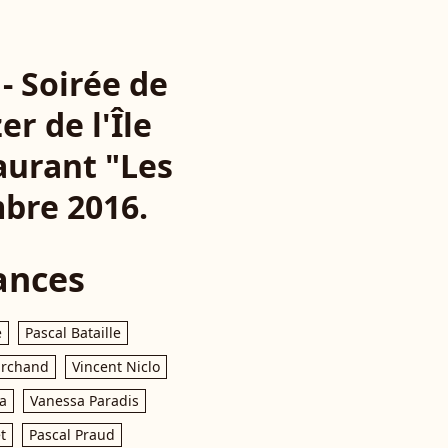
- Soirée de
r de l'Île
aurant "Les
mbre 2016.
ances
e
Pascal Bataille
archand
Vincent Niclo
a
Vanessa Paradis
t
Pascal Praud