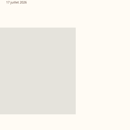
vécu ensemble
17 juillet 2026