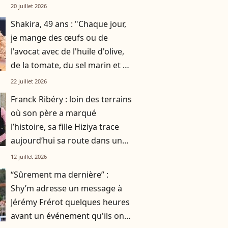
par gratitude
20 juillet 2026
Shakira, 49 ans : "Chaque jour,
je mange des œufs ou de
l'avocat avec de l'huile d'olive,
de la tomate, du sel marin et un
smoothie"
22 juillet 2026
Franck Ribéry : loin des terrains
où son père a marqué
l’histoire, sa fille Hiziya trace
aujourd’hui sa route dans un
tout autre univers
12 juillet 2026
“Sûrement ma dernière” :
Shy’m adresse un message à
Jérémy Frérot quelques heures
avant un événement qu'ils ont