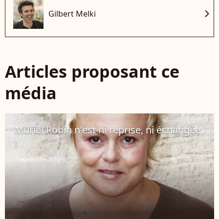
chevron_right
Gilbert Melki
Articles proposant ce
média
Muriel Robin n'est ni reprise, ni échangée
!
7 septembre 2010