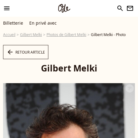
menu
search
newsletter
Billetterie
En privé avec
Accueil
Gilbert Melki
Photos de Gilbert Melki
Gilbert Melki - Photo
arrow_left
RETOUR ARTICLE
Gilbert Melki