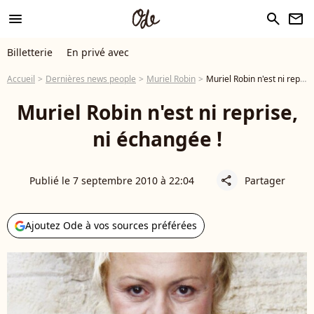
menu
search
newsletter
Billetterie
En privé avec
Accueil
Dernières news people
Muriel Robin
Muriel Robin n'est ni reprise, ni échangée !
Muriel Robin n'est ni reprise,
ni échangée !
Publié le 7 septembre 2010 à 22:04
Partager
share
Ajoutez Ode à vos sources préférées