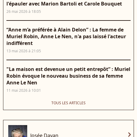
l'épauler avec Marion Bartoli et Carole Bouquet
26 mai 2026 à 18:05
“Anne m’a préférée à Alain Delon” : La femme de
Muriel Robin, Anne Le Nen, n'a pas laissé l'acteur
indifférent
13 mai 2026 à 21:05
"La maison est devenue un petit entrepôt” : Muriel
Robin évoque le nouveau business de sa femme
Anne Le Nen
11 mai 2026 à 10:01
TOUS LES ARTICLES
chevron_right
Josée Dayan