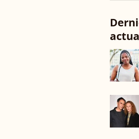
Derni
actua