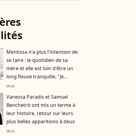
ères
lités
Mentissa n'a plus l'intention de
se taire : le quotidien de sa
mère et elle est loin d'être un
long fleuve tranquille, "Je
n'aurais jamais cru en parler
09:20
publiquement"
Vanessa Paradis et Samuel
Benchetrit ont mis un terme à
leur histoire, retour sur leurs
plus belles apparitions à deux
08:52