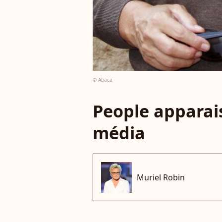
© Abaca
People apparais
média
Muriel Robin