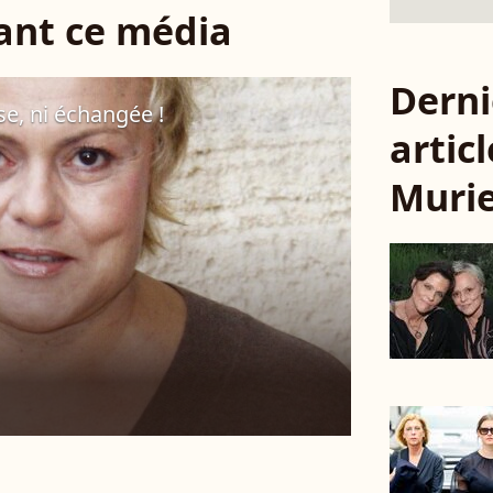
sant ce média
Derni
se, ni échangée !
articl
Murie