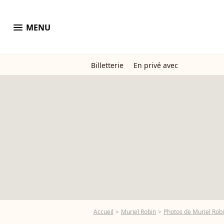
menu
MENU
Billetterie
En privé avec
Accueil
Muriel Robin
Photos de Muriel Rob