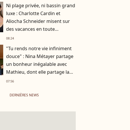
Ni plage privée, ni bassin grand
luxe : Charlotte Cardin et
Aliocha Schneider misent sur
des vacances en toute
simplicité
08:24
"Tu rends notre vie infiniment
douce" : Nina Métayer partage
un bonheur inégalable avec
Mathieu, dont elle partage la
vie depuis 10 ans
07:56
DERNIÈRES NEWS