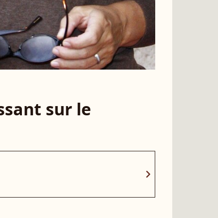
sant sur le
chevron_right