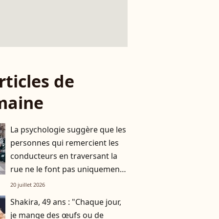
rticles de
maine
La psychologie suggère que les
personnes qui remercient les
conducteurs en traversant la
rue ne le font pas uniquement
par gratitude
20 juillet 2026
Shakira, 49 ans : "Chaque jour,
je mange des œufs ou de