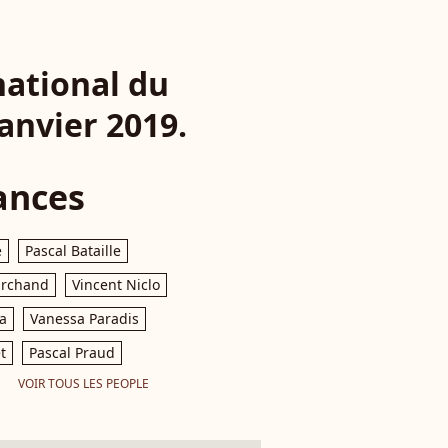
national du
janvier 2019.
ances
e
Pascal Bataille
archand
Vincent Niclo
a
Vanessa Paradis
t
Pascal Praud
VOIR TOUS LES PEOPLE