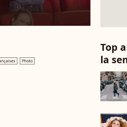
Top a
la se
ançaises
Photo