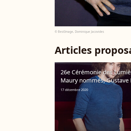
© BestImage, Dominique Jacovides
Articles propo
26e Cérémonie des Lumière
Maury nommés, Gustave 
17 décembre 2020