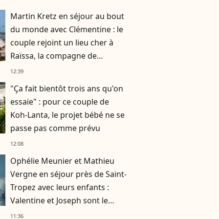
Martin Kretz en séjour au bout
du monde avec Clémentine : le
couple rejoint un lieu cher à
Raïssa, la compagne de
Raphaël
12:39
"Ça fait bientôt trois ans qu'on
essaie" : pour ce couple de
Koh-Lanta, le projet bébé ne se
passe pas comme prévu
12:08
Ophélie Meunier et Mathieu
Vergne en séjour près de Saint-
Tropez avec leurs enfants :
Valentine et Joseph sont le
parfait mélange de leurs
11:36