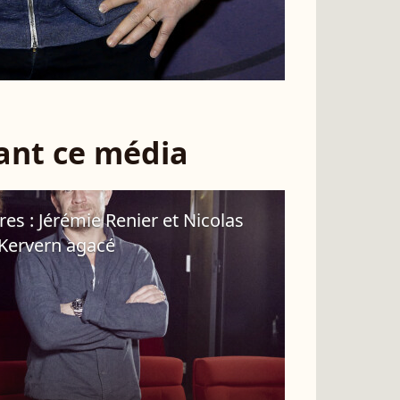
sant ce média
s : Jérémie Renier et Nicolas
Kervern agacé