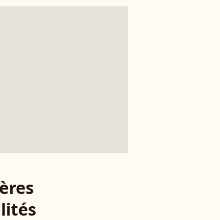
ères
lités