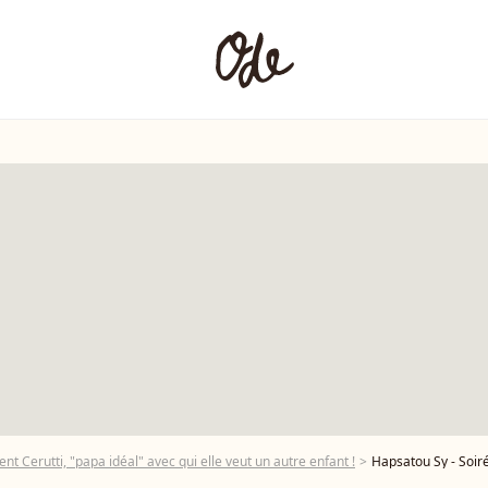
nt Cerutti, "papa idéal" avec qui elle veut un autre enfant !
Hapsatou Sy - Soirée de lancement du livre "the