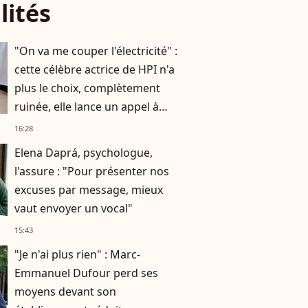
lités
"On va me couper l'électricité" :
cette célèbre actrice de HPI n'a
plus le choix, complètement
ruinée, elle lance un appel à
l'aide
16:28
Elena Daprá, psychologue,
l'assure : "Pour présenter nos
excuses par message, mieux
vaut envoyer un vocal"
15:43
"Je n'ai plus rien" : Marc-
Emmanuel Dufour perd ses
moyens devant son