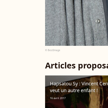
© BestImage
Articles propo
Hapsatou Sy : Vincent Cerut
veut un autre enfant !
16 avril 2017