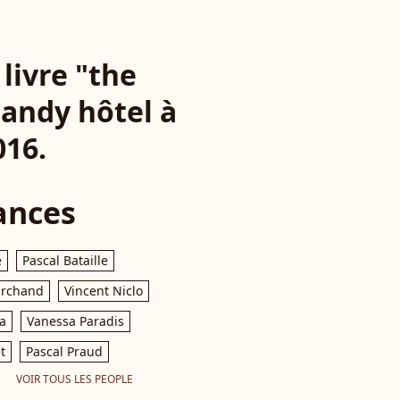
livre "the
andy hôtel à
016.
ances
e
Pascal Bataille
archand
Vincent Niclo
a
Vanessa Paradis
t
Pascal Praud
VOIR TOUS LES PEOPLE