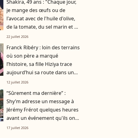
Shakira, 49 ans : "Chaque jour,
je mange des œufs ou de
l'avocat avec de l'huile d'olive,
de la tomate, du sel marin et un
smoothie"
22 juillet 2026
Franck Ribéry : loin des terrains
où son père a marqué
l’histoire, sa fille Hiziya trace
aujourd’hui sa route dans un
tout autre univers
12 juillet 2026
“Sûrement ma dernière” :
Shy’m adresse un message à
Jérémy Frérot quelques heures
avant un événement qu'ils ont
vécu ensemble
17 juillet 2026