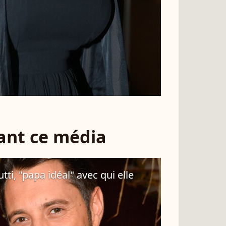
sant ce média
ti, "papa idéal" avec qui elle