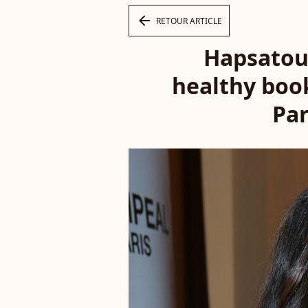
arrow_left
RETOUR ARTICLE
Hapsatou 
healthy boo
Par