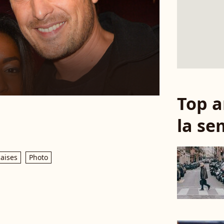
Top a
la se
çaises
Photo