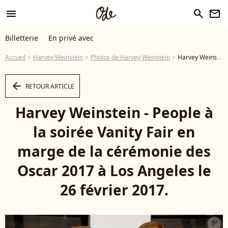
menu
search
newsletter
Billetterie
En privé avec
Accueil
Harvey Weinstein
Photos de Harvey Weinstein
Harvey Weinstein - People à la soirée Vanity Fair en marge de la cérémonie des Oscar 2017 à Los Angeles le 26 février 2017. - Photo
arrow_left
RETOUR ARTICLE
Harvey Weinstein - People à
la soirée Vanity Fair en
marge de la cérémonie des
Oscar 2017 à Los Angeles le
26 février 2017.