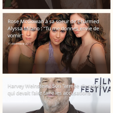
Rose McGowan à sa soeur de Charmed
Alyssa Milano : "Tu me donnes envie de
vomir"
11 décembre 2017
Harvey Weinstein : Son "armée d'espions"
qui devait faire taire les accusations
7 novembre 2017