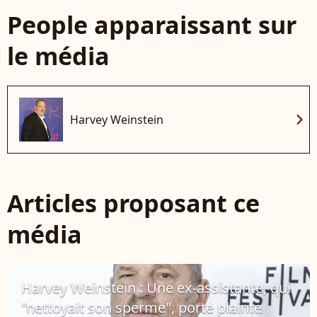
People apparaissant sur
le média
chevron_right
Harvey Weinstein
Articles proposant ce
média
Harvey Weinstein : Une ex-assistante, qui
"nettoyait son sperme", porte plainte