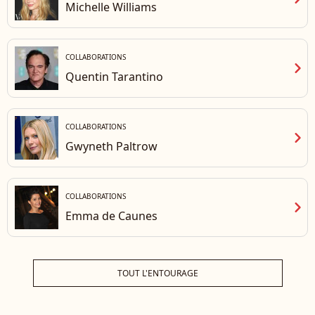
Michelle Williams
COLLABORATIONS
chevron_right
Quentin Tarantino
COLLABORATIONS
chevron_right
Gwyneth Paltrow
COLLABORATIONS
chevron_right
Emma de Caunes
TOUT L'ENTOURAGE