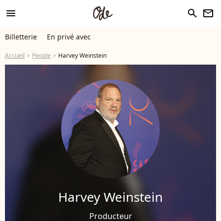
menu
search
newsletter
Billetterie
En privé avec
Accueil
People
Harvey Weinstein
Harvey Weinstein
Producteur