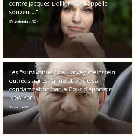
contre Jacques Doillon : "Je l'appelle
souvent..."
30 septembre 2024
Les "survivantes" de Harvey Weinstein
outrées après l'annulation de sa
condamnation par la Cour d'appel de
New York
26 avril 2024