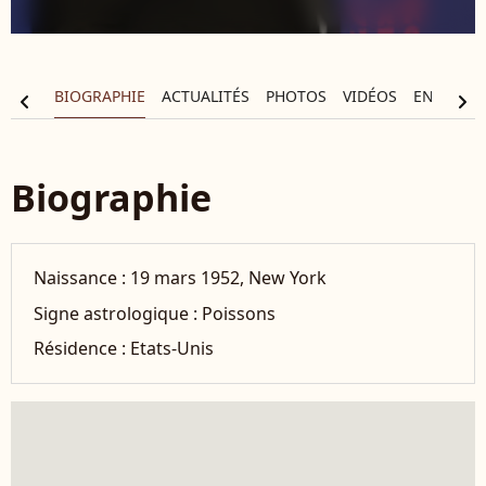
BIOGRAPHIE
ACTUALITÉS
PHOTOS
VIDÉOS
ENTOURA
chevron_left
chevron_right
Biographie
Naissance :
19 mars 1952, New York
Signe astrologique :
Poissons
Résidence :
Etats-Unis