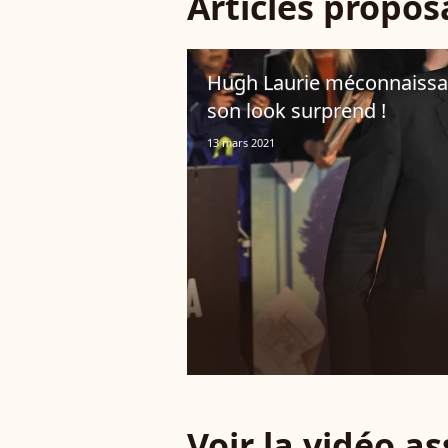
Articles propo
Hugh Laurie méconnaissable
son look surprend !
13 mars 2021
Voir la vidéo a