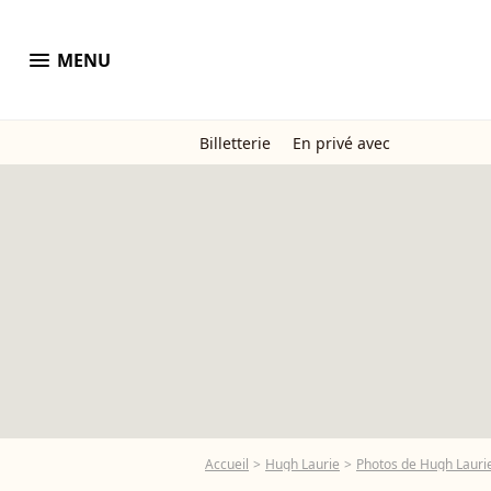
menu
MENU
Billetterie
En privé avec
Accueil
Hugh Laurie
Photos de Hugh Lauri