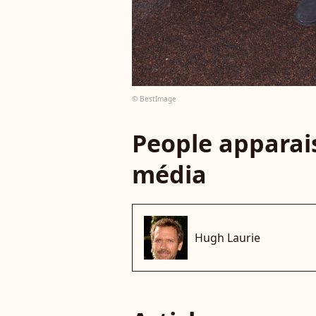
© BestImage
People apparais
média
Hugh Laurie