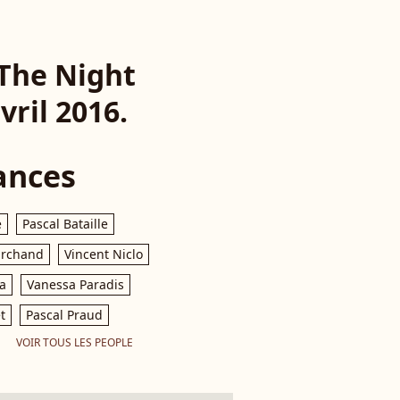
 The Night
ril 2016.
ances
e
Pascal Bataille
archand
Vincent Niclo
a
Vanessa Paradis
t
Pascal Praud
VOIR TOUS LES PEOPLE