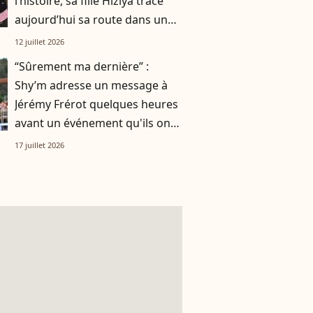
l’histoire, sa fille Hiziya trace
aujourd’hui sa route dans un
tout autre univers
12 juillet 2026
“Sûrement ma dernière” :
Shy’m adresse un message à
Jérémy Frérot quelques heures
avant un événement qu'ils ont
vécu ensemble
17 juillet 2026