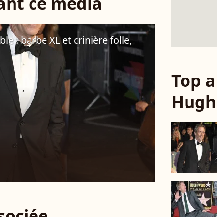
sant ce média
 : barbe XL et crinière folle,
Top a
Hugh
ssociée