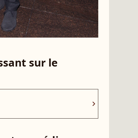
sant sur le
chevron_right