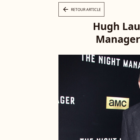
arrow_left
RETOUR ARTICLE
Hugh Laur
Manager 