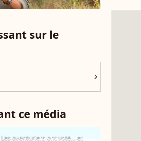
sant sur le
chevron_right
sant ce média
Les aventuriers ont voté... et