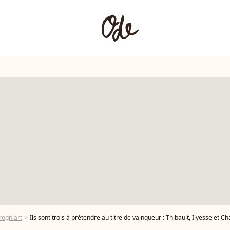
rogniart
Ils sont trois à prétendre au titre de vainqueur : Thibault, Ilyesse et Charlotte. Finale de "Koh-Lanta, La Tribu maudite" : qu