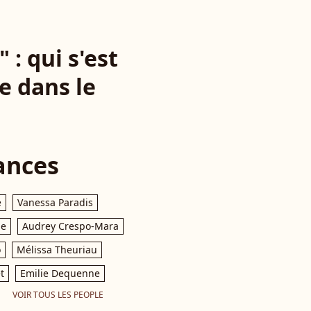
 : qui s'est
e dans le
ances
e
Vanessa Paradis
le
Audrey Crespo-Mara
o
Mélissa Theuriau
t
Emilie Dequenne
VOIR TOUS LES PEOPLE