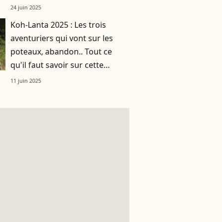
transpiration avec la chaleur et
24 juin 2025
l’humidité
Koh-Lanta 2025 : Les trois
aventuriers qui vont sur les
poteaux, abandon.. Tout ce
qu'il faut savoir sur cette
nouvelle saison !
11 juin 2025