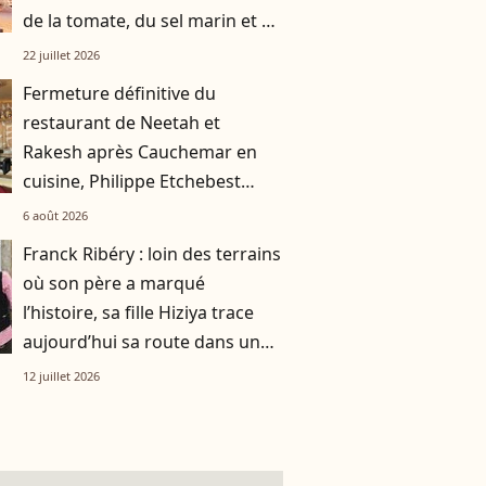
de la tomate, du sel marin et un
smoothie"
22 juillet 2026
Fermeture définitive du
restaurant de Neetah et
Rakesh après Cauchemar en
cuisine, Philippe Etchebest
pensait les avoir sauvés
6 août 2026
Franck Ribéry : loin des terrains
où son père a marqué
l’histoire, sa fille Hiziya trace
aujourd’hui sa route dans un
tout autre univers
12 juillet 2026