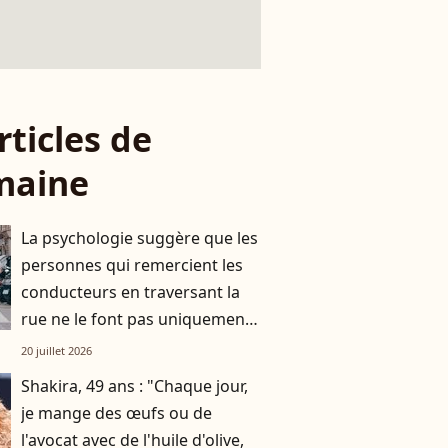
rticles de
maine
La psychologie suggère que les
personnes qui remercient les
conducteurs en traversant la
rue ne le font pas uniquement
par gratitude
20 juillet 2026
Shakira, 49 ans : "Chaque jour,
je mange des œufs ou de
l'avocat avec de l'huile d'olive,