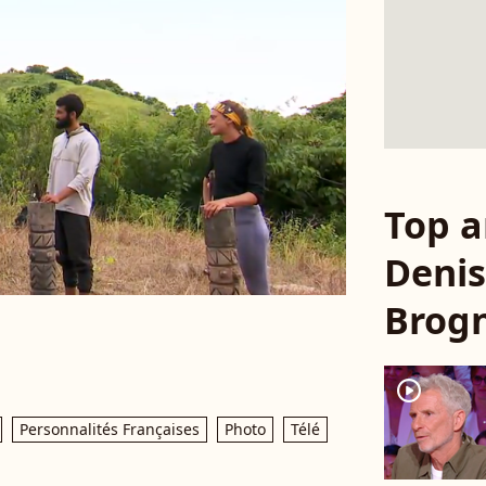
Top a
Denis
Brogn
player2
Personnalités Françaises
Photo
Télé