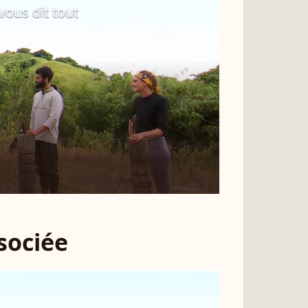
vous dit tout
ssociée