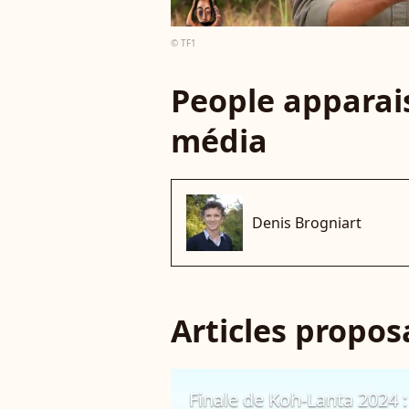
© TF1
People apparais
média
Denis Brogniart
Articles propo
Finale de Koh-Lanta 2024 : 