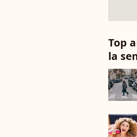
Top a
la se