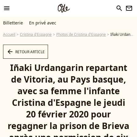
menu
search
newsletter
Billetterie
En privé avec
Accueil
Cristina d'Espagne
Photos de Cristina d'Espagne
Iñaki Urdangarin repartant de Vitoria, au Pays basque, avec sa femme l'infante Cristina d'Espagne le jeudi 20 février 2020 pour regagner la prison de Brieva après une permission de six jours. - Photo
arrow_left
RETOUR ARTICLE
Iñaki Urdangarin repartant
de Vitoria, au Pays basque,
avec sa femme l'infante
Cristina d'Espagne le jeudi
20 février 2020 pour
regagner la prison de Brieva