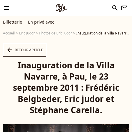
menu
search
newsletter
Billetterie
En privé avec
Accueil
Eric Judor
Photos de Eric Judor
Inauguration de la Villa Navarre, à Pau, le 23 septembre 2011 : Frédéric Beigbeder, Eric judor et Stéphane Carella. - Photo
arrow_left
RETOUR ARTICLE
Inauguration de la Villa
Navarre, à Pau, le 23
septembre 2011 : Frédéric
Beigbeder, Eric judor et
Stéphane Carella.