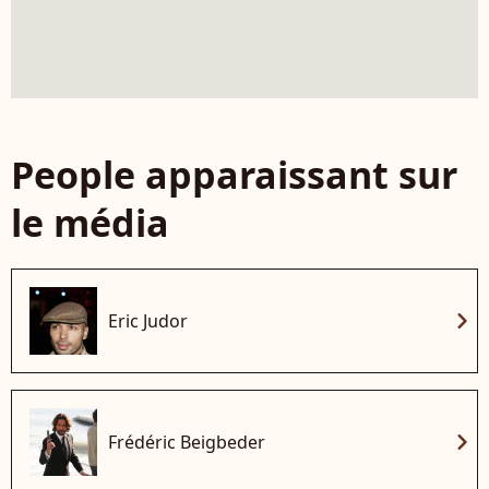
People apparaissant sur
le média
chevron_right
Eric Judor
chevron_right
Frédéric Beigbeder