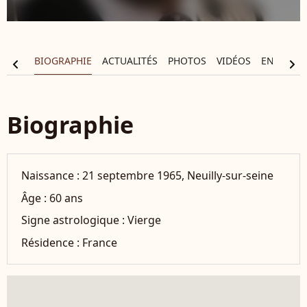
BIOGRAPHIE
ACTUALITÉS
PHOTOS
VIDÉOS
ENTOURA
chevron_left
chevron_right
Biographie
Naissance :
21 septembre 1965, Neuilly-sur-seine
Âge :
60 ans
Signe astrologique :
Vierge
Résidence :
France