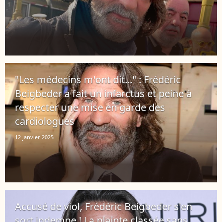
"Les médecins m'ont dit..." : Frédéric
Beigbeder a fait un infarctus et peine à
respecter une mise en garde des
cardiologues
12 janvier 2025
Accusé de viol, Frédéric Beigbeder s'en
sort indemne ! La plainte classée sans