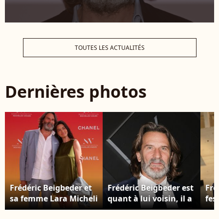
TOUTES LES ACTUALITÉS
Dernières photos
Frédéric Beigbeder et
Frédéric Beigbeder est
Fre
sa femme Lara Micheli
quant à lui voisin, il a
fes
au Théâtre de la Gare
une maison à
Par