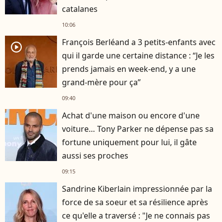
catalanes
10:06
François Berléand a 3 petits-enfants avec
player2
qui il garde une certaine distance : “Je les
prends jamais en week-end, y a une
grand-mère pour ça”
09:40
Achat d'une maison ou encore d'une
voiture… Tony Parker ne dépense pas sa
fortune uniquement pour lui, il gâte
aussi ses proches
09:15
Sandrine Kiberlain impressionnée par la
force de sa soeur et sa résilience après
ce qu'elle a traversé : "Je ne connais pas