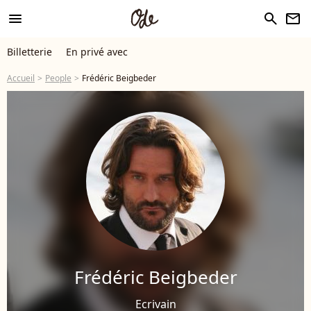
menu
search
newsletter
Billetterie
En privé avec
Accueil
People
Frédéric Beigbeder
Frédéric Beigbeder
Ecrivain