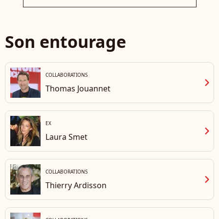
Son entourage
COLLABORATIONS
chevron_right
Thomas Jouannet
EX
chevron_right
Laura Smet
COLLABORATIONS
chevron_right
Thierry Ardisson