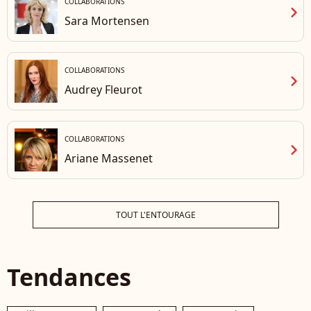
COLLABORATIONS
chevron_right
Sara Mortensen
COLLABORATIONS
chevron_right
Audrey Fleurot
COLLABORATIONS
chevron_right
Ariane Massenet
TOUT L'ENTOURAGE
Tendances