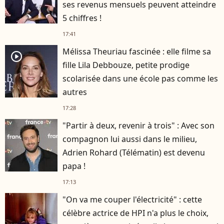
ses revenus mensuels peuvent atteindre
5 chiffres !
17:41
Mélissa Theuriau fascinée : elle filme sa
player2
fille Lila Debbouze, petite prodige
scolarisée dans une école pas comme les
autres
17:28
"Partir à deux, revenir à trois" : Avec son
compagnon lui aussi dans le milieu,
Adrien Rohard (Télématin) est devenu
papa !
17:13
"On va me couper l'électricité" : cette
célèbre actrice de HPI n'a plus le choix,