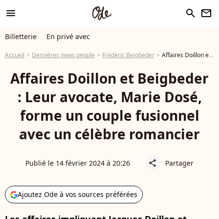
menu
search
newsletter
Billetterie
En privé avec
Accueil
Dernières news people
Frédéric Beigbeder
Affaires Doillon et Beigbeder : Leur avocate, Marie Dosé, forme un couple fusionnel avec un célèbre romancier
Affaires Doillon et Beigbeder
: Leur avocate, Marie Dosé,
forme un couple fusionnel
avec un célèbre romancier
Publié le 14 février 2024 à 20:26
Partager
share
Ajoutez Ode à vos sources préférées