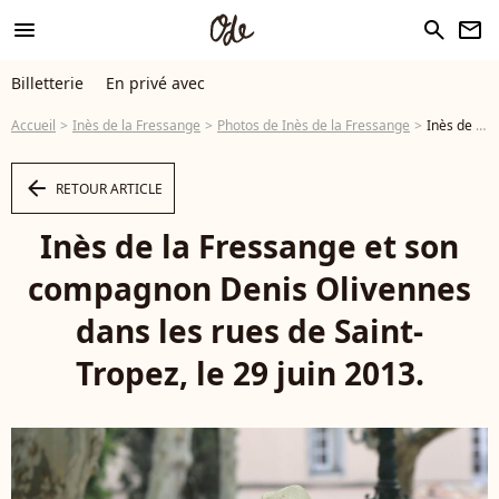
menu
search
newsletter
Billetterie
En privé avec
Accueil
Inès de la Fressange
Photos de Inès de la Fressange
Inès de la Fressange et son compagnon Denis Olivennes dans les rues de Saint-Tropez, le 29 juin 2013. - Photo
arrow_left
RETOUR ARTICLE
Inès de la Fressange et son
compagnon Denis Olivennes
dans les rues de Saint-
Tropez, le 29 juin 2013.