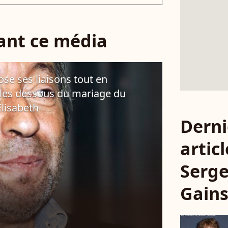
sant ce média
e ses liaisons tout en
: les dessous du mariage du
lisabeth
Derni
articl
Serg
Gain