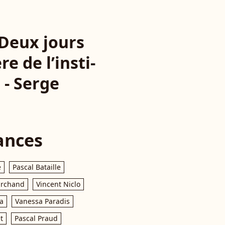
) Deux jours
re de l’insti­
s - Serge
ances
e
Pascal Bataille
archand
Vincent Niclo
a
Vanessa Paradis
t
Pascal Praud