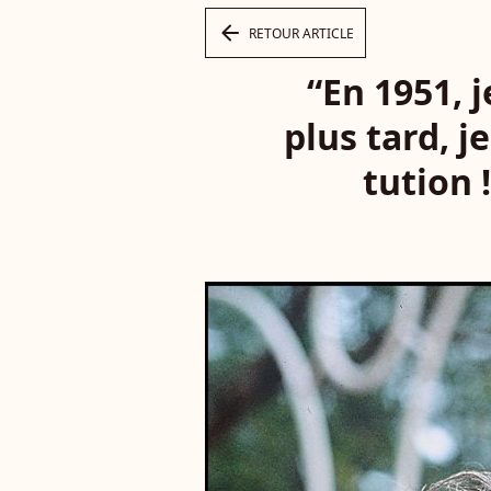
arrow_left
RETOUR ARTICLE
“En 1951, j
plus tard, je
tu­tion 