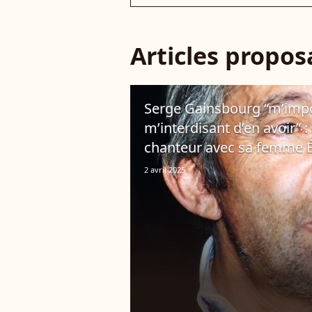
Articles propo
Serge Gainsbourg “m’impos
m’interdisant d’en avoir” 
chanteur avec sa femme É
2 avril 2025