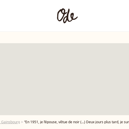
e Gainsbourg
“En 1951, je l’épouse, vêtue de noir (...) Deux jours plus tard, je ­surprends Lulu avec la lingère de l’insti­tu­