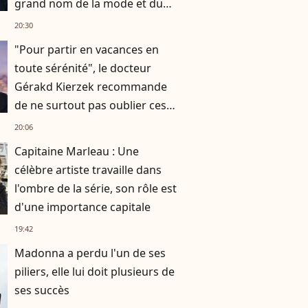
grand nom de la mode et du
théâtre
20:30
"Pour partir en vacances en
toute sérénité", le docteur
Gérakd Kierzek recommande
de ne surtout pas oublier ces
indispensables
20:06
Capitaine Marleau : Une
célèbre artiste travaille dans
l'ombre de la série, son rôle est
d'une importance capitale
19:42
Madonna a perdu l'un de ses
piliers, elle lui doit plusieurs de
ses succès