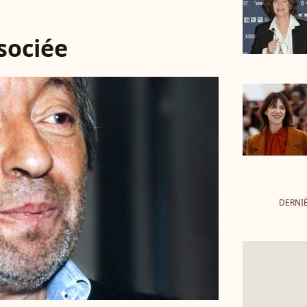
ssociée
DERNI