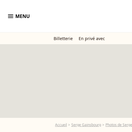
menu
MENU
Billetterie
En privé avec
Accueil
Serge Gainsbourg
Photos de Serg