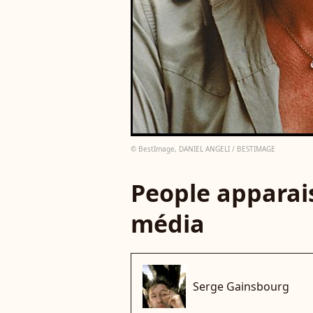
© BestImage, DANIEL ANGELI / BESTIMAGE
People apparais
média
Serge Gainsbourg