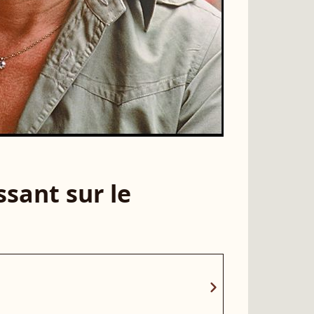
sant sur le
chevron_right