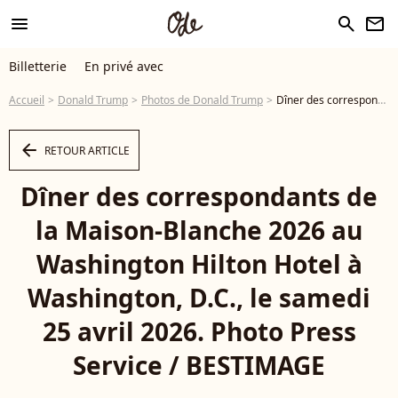
menu
search
newsletter
Billetterie
En privé avec
Accueil
Donald Trump
Photos de Donald Trump
Dîner des correspondants de la Maison-Blanche 2026 au Washington Hilton Hotel à Washington, D.C., le samedi 25 avril 2026. Photo Press Service / BESTIMAGE - Photo
arrow_left
RETOUR ARTICLE
Dîner des correspondants de
la Maison-Blanche 2026 au
Washington Hilton Hotel à
Washington, D.C., le samedi
25 avril 2026. Photo Press
Service / BESTIMAGE