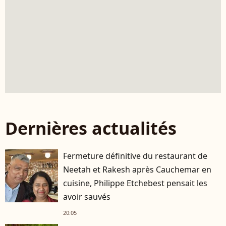
Dernières actualités
Fermeture définitive du restaurant de
Neetah et Rakesh après Cauchemar en
cuisine, Philippe Etchebest pensait les
avoir sauvés
20:05