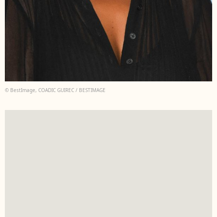
© BestImage, COADIC GUIREC / BESTIMAGE