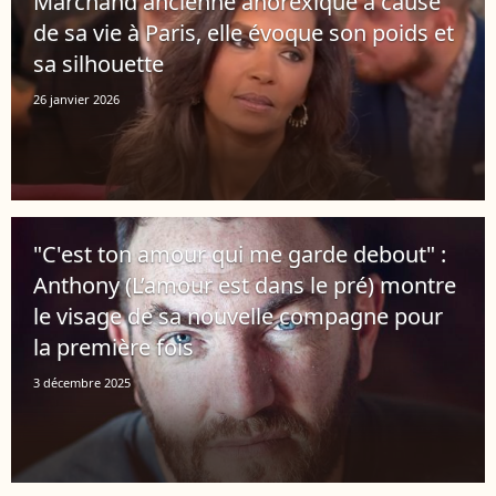
Marchand ancienne anorexique à cause
de sa vie à Paris, elle évoque son poids et
sa silhouette
26 janvier 2026
"C'est ton amour qui me garde debout" :
Anthony (L’amour est dans le pré) montre
le visage de sa nouvelle compagne pour
la première fois
3 décembre 2025