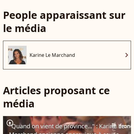
People apparaissant sur
le média
chevron_right
Karine Le Marchand
Articles proposant ce
média
player2
"Quand on vient de province..." : Karine Le