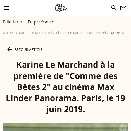
menu
search
newsletter
Billetterie
En privé avec
Accueil
Karine Le Marchand
Photos de Karine Le Marchand
Karine Le Marchand à la première de "Comme des Bêtes 2" au cinéma Max Linder Panorama. Paris, le 19 juin 2019. © Guirec Coadic/Bestimage - Photo
arrow_left
RETOUR ARTICLE
Karine Le Marchand à la
première de "Comme des
Bêtes 2" au cinéma Max
Linder Panorama. Paris, le 19
juin 2019.