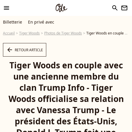
menu
search
newsletter
Billetterie
En privé avec
Accueil
Tiger Woods
Photos de Tiger Woods
Tiger Woods en couple avec une ancienne membre du clan Trump Info - Tiger Woods officialise sa relation avec Vanessa Trump - Le président des États-Unis, Donald J. Trump fait une déclaration alors qu'il remet la médaille présidentielle de la liberté au golfeur professionnel Tiger Woods au Rose Garden de la Maison Blanche à Washington, DC. Backgrid USA / Bestimage - Photo
arrow_left
RETOUR ARTICLE
Tiger Woods en couple avec
une ancienne membre du
clan Trump Info - Tiger
Woods officialise sa relation
avec Vanessa Trump - Le
président des États-Unis,