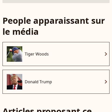
People apparaissant sur
le média
chevron_right
Tiger Woods
chevron_right
Donald Trump
Articles proposant ce