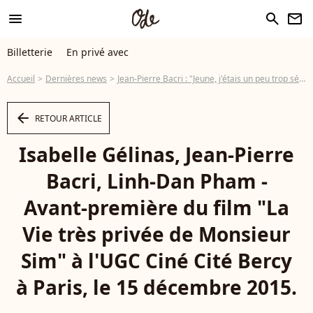
menu
search
newsletter
Billetterie
En privé avec
Accueil
Dernières news
Jean-Pierre Bacri : "Jeune, j'étais un peu trop séducteur"
arrow_left
RETOUR ARTICLE
Isabelle Gélinas, Jean-Pierre
Bacri, Linh-Dan Pham -
Avant-première du film "La
Vie très privée de Monsieur
Sim" à l'UGC Ciné Cité Bercy
à Paris, le 15 décembre 2015.