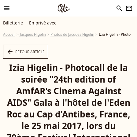
menu
search
newsletter
Billetterie
En privé avec
Accueil
Jacques Higelin
Photos de Jacques Higelin
Izia Higelin - Photocall de la soirée "24th edition of AmfAR's Cinema Against AIDS" Gala à l'hôtel de l'Eden Roc au Cap d'Antibes, France, le 25 mai 2017, lors du 70ème Festival International du Film de Cannes. © Borde-Jacovides-Moreau/Bestimage - Photo
arrow_left
RETOUR ARTICLE
Izia Higelin - Photocall de la
soirée "24th edition of
AmfAR's Cinema Against
AIDS" Gala à l'hôtel de l'Eden
Roc au Cap d'Antibes, France,
le 25 mai 2017, lors du