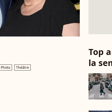
Top a
la se
Photo
Théâtre