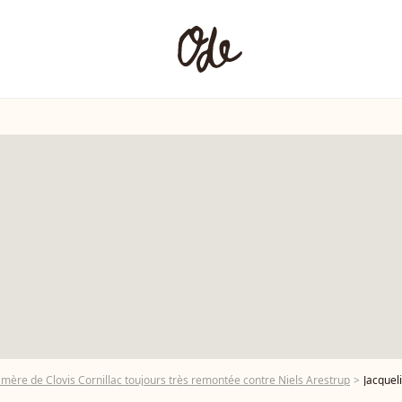
mère de Clovis Cornillac toujours très remontée contre Niels Arestrup
Jacqueline Franjou, Myriam Bo