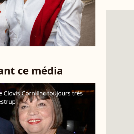
sant ce média
Clovis Cornillac toujours très
estrup