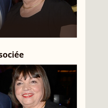
ssociée