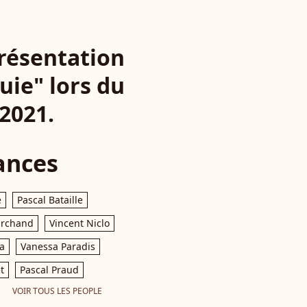
résentation
uie" lors du
 2021.
ances
e
Pascal Bataille
archand
Vincent Niclo
a
Vanessa Paradis
t
Pascal Praud
VOIR TOUS LES PEOPLE