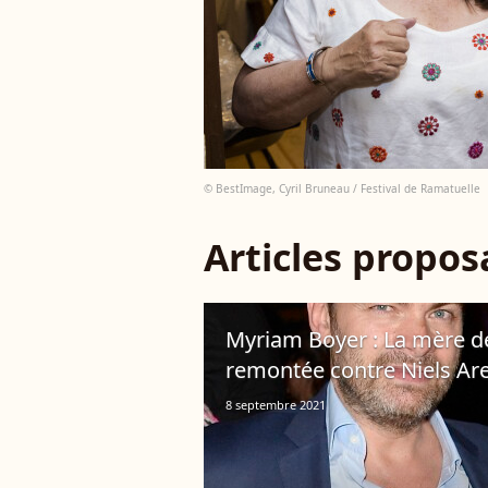
© BestImage, Cyril Bruneau / Festival de Ramatuelle
Articles propo
Myriam Boyer : La mère de 
remontée contre Niels Ar
8 septembre 2021