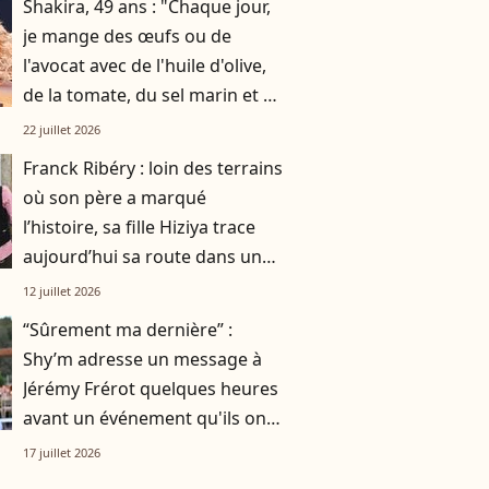
Shakira, 49 ans : "Chaque jour,
je mange des œufs ou de
l'avocat avec de l'huile d'olive,
de la tomate, du sel marin et un
smoothie"
22 juillet 2026
Franck Ribéry : loin des terrains
où son père a marqué
l’histoire, sa fille Hiziya trace
aujourd’hui sa route dans un
tout autre univers
12 juillet 2026
“Sûrement ma dernière” :
Shy’m adresse un message à
Jérémy Frérot quelques heures
avant un événement qu'ils ont
vécu ensemble
17 juillet 2026