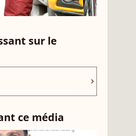
sant sur le
chevron_right
sant ce média