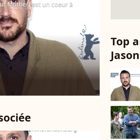
ur Mother) est un coeur à
Top a
Jason
ssociée