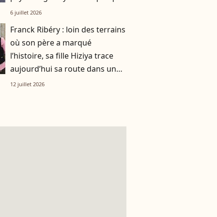
chose de bien plus profond.
6 juillet 2026
Franck Ribéry : loin des terrains
où son père a marqué
l’histoire, sa fille Hiziya trace
aujourd’hui sa route dans un
tout autre univers
12 juillet 2026