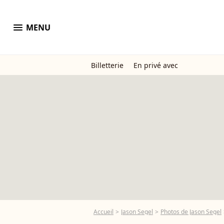
menu
MENU
Billetterie
En privé avec
Accueil
Jason Segel
Photos de Jason Segel