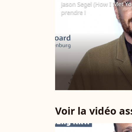
Jason Segel (How I Met Yo
prendre !
30 avril 2021
Voir la vidéo a