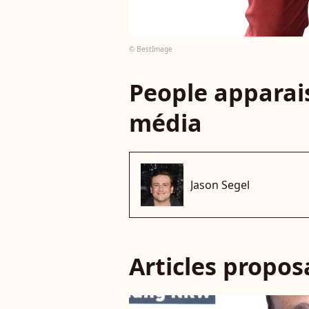
© BestImage
People apparais
média
Jason Segel
Articles propo