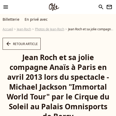
menu
search
newsletter
Billetterie
En privé avec
Accueil
Jean-Roch
Photos de Jean-Roch
Jean Roch et sa jolie compagne Anaïs à Paris en avril 2013 lors du spectacle - Michael Jackson "Immortal World Tour" par le Cirque du Soleil au Palais Omnisports de Bercy - Photo
arrow_left
RETOUR ARTICLE
Jean Roch et sa jolie
compagne Anaïs à Paris en
avril 2013 lors du spectacle -
Michael Jackson "Immortal
World Tour" par le Cirque du
Soleil au Palais Omnisports