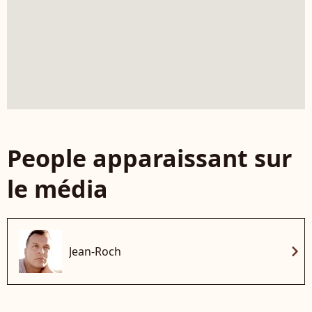
People apparaissant sur
le média
chevron_right
Jean-Roch