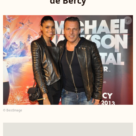
de Bercy
© BestImage