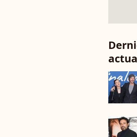
Derni
actua