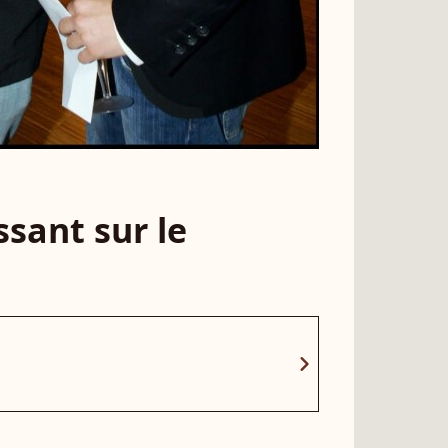
sant sur le
chevron_right