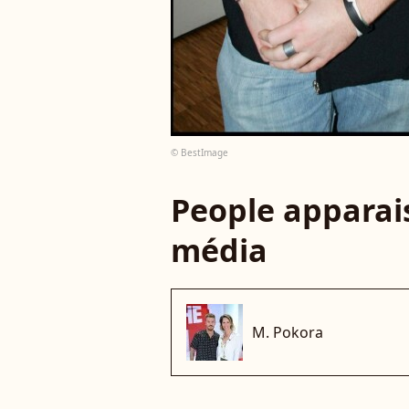
© BestImage
People apparais
média
M. Pokora