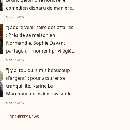
Bruno Salomone honore le
comédien disparu de manière
originale
5 août 2026
"J'adore venir faire des affaires"
: Près de sa maison en
Normandie, Sophie Davant
partage un moment privilégié
avec sa fille Valentine au
5 août 2026
marché
"J'y ai toujours mis beaucoup
d'argent" : pour assurer sa
tranquillité, Karine Le
Marchand ne lésine pas sur les
moyens
5 août 2026
DERNIÈRES NEWS