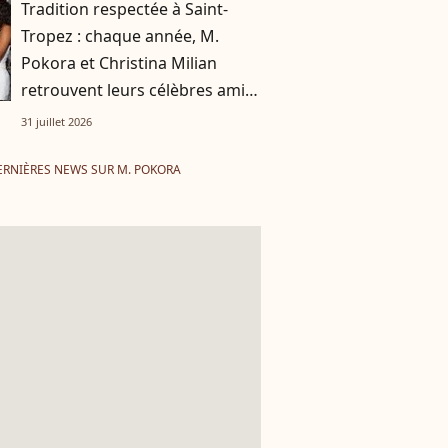
Tradition respectée à Saint-
Tropez : chaque année, M.
Pokora et Christina Milian
retrouvent leurs célèbres amis
dans ce fameux restaurant
31 juillet 2026
ERNIÈRES NEWS SUR M. POKORA