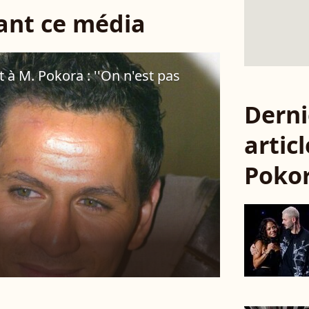
sant ce média
t à M. Pokora : ''On n'est pas
Derni
artic
Poko