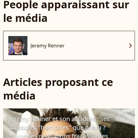
People apparaissant sur
le média
chevron_right
Jeremy Renner
Articles proposant ce
média
Jeremy Renner et son accident : ses
blessures "bien pires" que prévu ?
Nouvelles révélations fracassantes