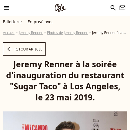
menu
search
newsletter
Billetterie
En privé avec
Accueil
Jeremy Renner
Photos de Jeremy Renner
Jeremy Renner à la soirée d'inauguration du restaurant "Sugar Taco" à Los Angeles, le 23 mai 2019. - Photo
arrow_left
RETOUR ARTICLE
Jeremy Renner à la soirée
d'inauguration du restaurant
"Sugar Taco" à Los Angeles,
le 23 mai 2019.