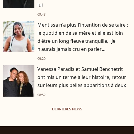
lui
09:48
Mentissa n'a plus l'intention de se taire :
le quotidien de sa mère et elle est loin
d'être un long fleuve tranquille, "Je
n'aurais jamais cru en parler
publiquement"
09:20
Vanessa Paradis et Samuel Benchetrit
ont mis un terme à leur histoire, retour
sur leurs plus belles apparitions à deux
08:52
DERNIÈRES NEWS