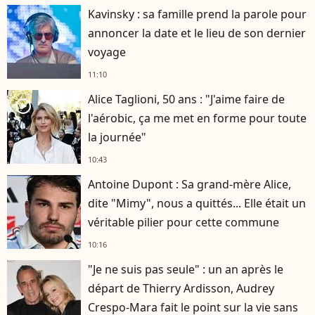
Kavinsky : sa famille prend la parole pour
annoncer la date et le lieu de son dernier
voyage
11:10
Alice Taglioni, 50 ans : "J'aime faire de
player2
l'aérobic, ça me met en forme pour toute
la journée"
10:43
Antoine Dupont : Sa grand-mère Alice,
dite "Mimy", nous a quittés... Elle était un
véritable pilier pour cette commune
10:16
"Je ne suis pas seule" : un an après le
départ de Thierry Ardisson, Audrey
Crespo-Mara fait le point sur la vie sans