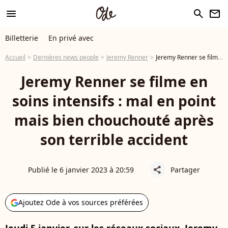
menu
search
newsletter
Billetterie
En privé avec
Accueil
Dernières news people
Jeremy Renner
Jeremy Renner se filme en soins intensifs : mal en point mais bien chouchouté après son terrible accident
Jeremy Renner se filme en
soins intensifs : mal en point
mais bien chouchouté après
son terrible accident
Publié le 6 janvier 2023 à 20:59
Partager
share
Ajoutez Ode à vos sources préférées