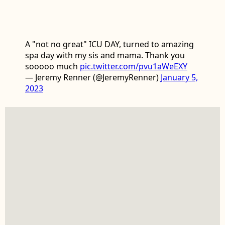
A "not no great" ICU DAY, turned to amazing
spa day with my sis and mama. Thank you
sooooo much
pic.twitter.com/pvu1aWeEXY
— Jeremy Renner (@JeremyRenner)
January 5,
2023