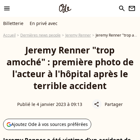
menu
search
newsletter
Billetterie
En privé avec
Accueil
Dernières news people
Jeremy Renner
Jeremy Renner "trop amoché" : première photo de l'acteur à l'hôpital après le terrible accident
Jeremy Renner "trop
amoché" : première photo de
l'acteur à l'hôpital après le
terrible accident
Publié le 4 janvier 2023 à 09:13
Partager
share
Ajoutez Ode à vos sources préférées