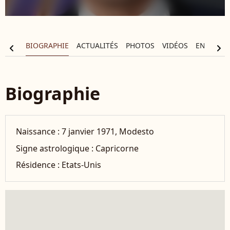
BIOGRAPHIE
ACTUALITÉS
PHOTOS
VIDÉOS
ENTOURA
chevron_left
chevron_right
Biographie
Naissance :
7 janvier 1971, Modesto
Signe astrologique :
Capricorne
Résidence :
Etats-Unis