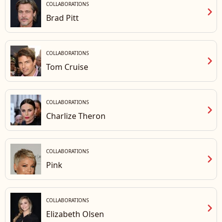
COLLABORATIONS
chevron_right
Brad Pitt
COLLABORATIONS
chevron_right
Tom Cruise
COLLABORATIONS
chevron_right
Charlize Theron
COLLABORATIONS
chevron_right
Pink
COLLABORATIONS
chevron_right
Elizabeth Olsen