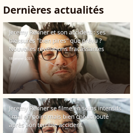
Dernières actualités
Jeremy Renner et son accident : ses
blessures "bien pires" que prévu ?
Nouvelles révélations fracassantes
18 janvier 2023
Jeremy Renner se filme en soins intensifs
: mal en point mais bien chouchouté
après son terrible accident