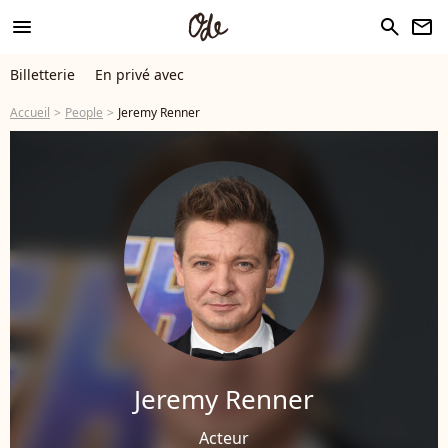
menu
search
newsletter
Billetterie
En privé avec
Accueil
People
Jeremy Renner
Jeremy Renner
Acteur