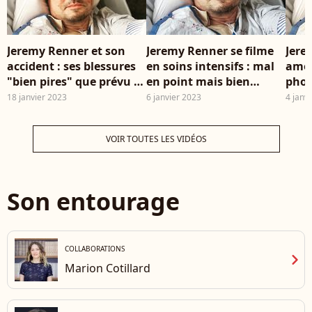
Jeremy Renner et son
Jeremy Renner se filme
Jere
accident : ses blessures
en soins intensifs : mal
amoché" 
"bien pires" que prévu ?
en point mais bien
phot
Nouvelles révélations
chouchouté après son
l'hôp
18 janvier 2023
6 janvier 2023
4 janv
fracassantes
terrible accident
acci
VOIR TOUTES LES VIDÉOS
Son entourage
COLLABORATIONS
chevron_right
Marion Cotillard