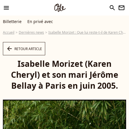
menu
search
newsletter
Billetterie
En privé avec
Accueil
Dernières news
Isabelle Morizet : Que lui reste-t-il de Karen Cheryl ? Rien...
arrow_left
RETOUR ARTICLE
Isabelle Morizet (Karen
Cheryl) et son mari Jérôme
Bellay à Paris en juin 2005.