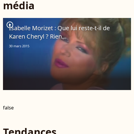
média
player2
Isabelle Morizet : Que lui reste-t-il de
Karen Cheryl ? Rien...
30 mars 2015
false
Tendances