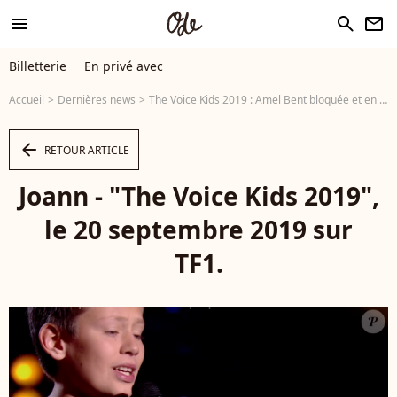
menu
search
newsletter
Billetterie
En privé avec
Accueil
Dernières news
The Voice Kids 2019 : Amel Bent bloquée et en larmes, tous les talents trouvés !
arrow_left
RETOUR ARTICLE
Joann - "The Voice Kids 2019",
le 20 septembre 2019 sur
TF1.