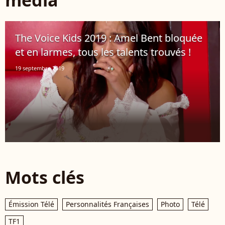
média
The Voice Kids 2019 : Amel Bent bloquée
et en larmes, tous les talents trouvés !
19 septembre 2019
Mots clés
Émission Télé
Personnalités Françaises
Photo
Télé
TF1