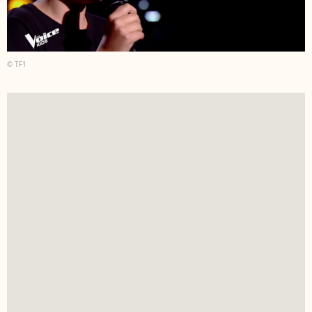
© TF1