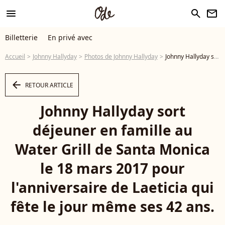
menu
search
newsletter
Billetterie
En privé avec
Accueil
Johnny Hallyday
Photos de Johnny Hallyday
Johnny Hallyday sort déjeuner en famille au Water Grill de Santa Monica le 18 mars 2017 pour l'anniversaire de Laeticia qui fête le jour même ses 42 ans. - Photo
arrow_left
RETOUR ARTICLE
Johnny Hallyday sort
déjeuner en famille au
Water Grill de Santa Monica
le 18 mars 2017 pour
l'anniversaire de Laeticia qui
fête le jour même ses 42 ans.