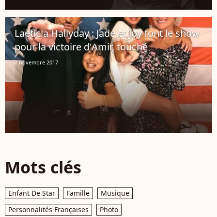
Laeticia Hallyday : Jade et Joy font le show
pour la victoire d'Amir, touché
7 novembre 2017
Mots clés
Enfant De Star
Famille
Musique
Personnalités Françaises
Photo