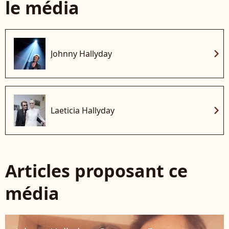
le média
chevron_right
Johnny Hallyday
chevron_right
Laeticia Hallyday
Articles proposant ce
média