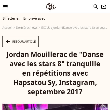
menu
search
newsletter
Billetterie
En privé avec
Accueil
Dernières news
EXCLU : Jordan (Danse avec les stars 8) en couple ? Il nous répond !
arrow_left
RETOUR ARTICLE
Jordan Mouillerac de "Danse
avec les stars 8" tranquille
en répétitions avec
Hapsatou Sy, Instagram,
septembre 2017