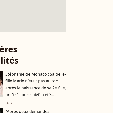
ères
lités
Stéphanie de Monaco : Sa belle-
fille Marie n'était pas au top
après la naissance de sa 2e fille,
un "très bon suivi" a été
nécessaire
16:19
"Après deux demandes