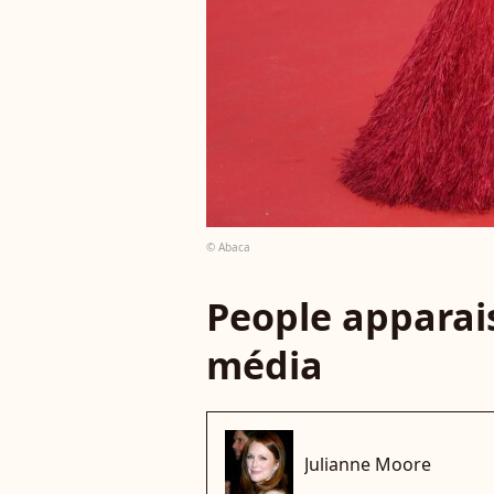
© Abaca
People apparais
média
Julianne Moore