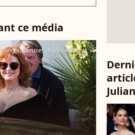
sant ce média
nning, radieuses, transcendent
Derni
articl
Julia