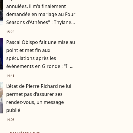
annulées, il m’a finalement
demandée en mariage au Four
Seasons d’Athènes" : Thylane
Blondeau raconte ses
15:22
fiançailles
Pascal Obispo fait une mise au
point et met fin aux
spéculations après les
événements en Gironde : "Il me
semble important de
14:41
répondre"
L’état de Pierre Richard ne lui
permet pas d’assurer ses
rendez-vous, un message
publié
14:06