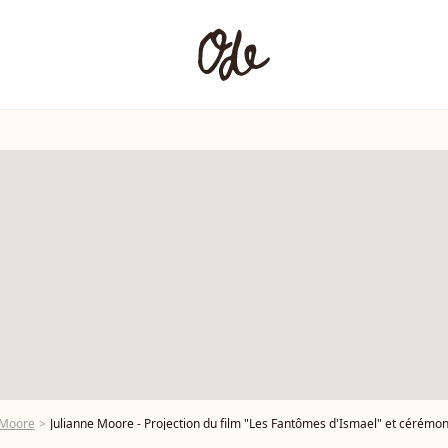
 Moore
Julianne Moore - Projection du film "Les Fantômes d'Ismael" et cérémonie d'ouverture du 70e Festival d