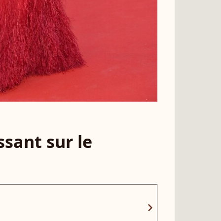
sant sur le
chevron_right