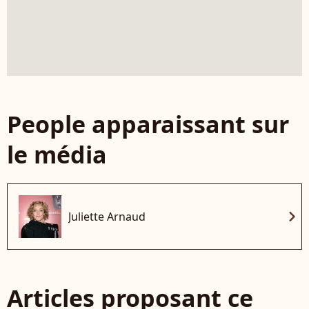
People apparaissant sur
le média
chevron_right
Juliette Arnaud
Articles proposant ce