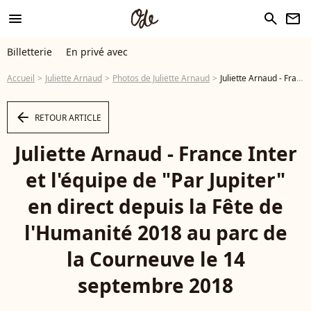
menu
search
newsletter
Billetterie
En privé avec
Accueil
Juliette Arnaud
Photos de Juliette Arnaud
Juliette Arnaud - France Inter et l'équipe de "Par Jupiter" en direct depuis la Fête de l'Humanité 2018 au parc de la Courneuve le 14 septembre 2018 © Lionel Urman/Bestimage - Photo
arrow_left
RETOUR ARTICLE
Juliette Arnaud - France Inter
et l'équipe de "Par Jupiter"
en direct depuis la Fête de
l'Humanité 2018 au parc de
la Courneuve le 14
septembre 2018