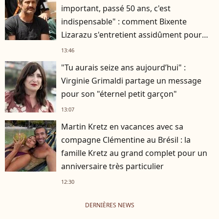
important, passé 50 ans, c'est
indispensable" : comment Bixente
Lizarazu s'entretient assidûment pour
rester musclé à 56 ans ?
13:46
"Tu aurais seize ans aujourd’hui" :
Virginie Grimaldi partage un message
pour son "éternel petit garçon"
13:07
Martin Kretz en vacances avec sa
compagne Clémentine au Brésil : la
famille Kretz au grand complet pour un
anniversaire très particulier
12:30
DERNIÈRES NEWS