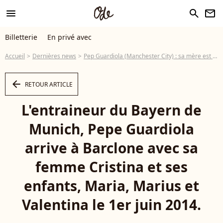
menu
search
newsletter
Billetterie
En privé avec
Accueil
Dernières news
Pep Guardiola (Manchester City) : sa mère est morte du Covid-19
arrow_left
RETOUR ARTICLE
L'entraineur du Bayern de
Munich, Pepe Guardiola
arrive à Barclone avec sa
femme Cristina et ses
enfants, Maria, Marius et
Valentina le 1er juin 2014.