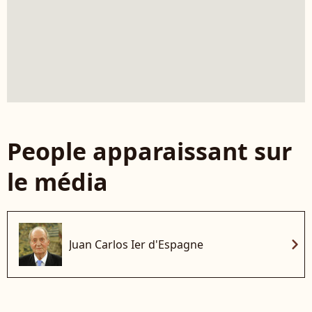
People apparaissant sur
le média
chevron_right
Juan Carlos Ier d'Espagne