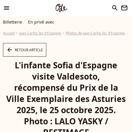
menu
search
newsletter
Billetterie
En privé avec
Accueil
Juan Carlos Ier d'Espagne
Photos de Juan Carlos Ier d'Espagne
L
arrow_left
RETOUR ARTICLE
L'infante Sofia d'Espagne
visite Valdesoto,
récompensé du Prix de la
Ville Exemplaire des Asturies
2025, le 25 octobre 2025.
Photo : LALO YASKY /