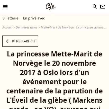
menu
search
newsletter
Billetterie
En privé avec
Accueil
Dernières news
Mette-Marit de Norvège : La princesse victime de la "maladie des cristaux"
arrow_left
RETOUR ARTICLE
La princesse Mette-Marit de
Norvège le 20 novembre
2017 à Oslo lors d'un
événement pour le
centenaire de la parution de
L'Éveil de la glèbe ( Markens