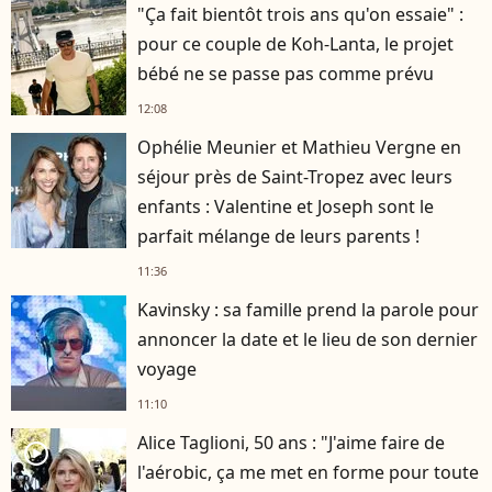
"Ça fait bientôt trois ans qu'on essaie" :
pour ce couple de Koh-Lanta, le projet
bébé ne se passe pas comme prévu
12:08
Ophélie Meunier et Mathieu Vergne en
séjour près de Saint-Tropez avec leurs
enfants : Valentine et Joseph sont le
parfait mélange de leurs parents !
11:36
Kavinsky : sa famille prend la parole pour
annoncer la date et le lieu de son dernier
voyage
11:10
Alice Taglioni, 50 ans : "J'aime faire de
player2
l'aérobic, ça me met en forme pour toute