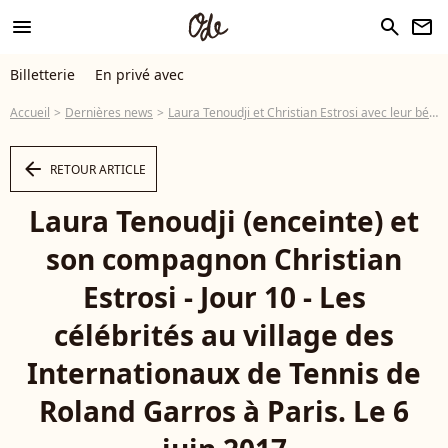
menu
search
newsletter
Billetterie
En privé avec
Accueil
Dernières news
Laura Tenoudji et Christian Estrosi avec leur bébé : Première sortie remarquée
arrow_left
RETOUR ARTICLE
Laura Tenoudji (enceinte) et
son compagnon Christian
Estrosi - Jour 10 - Les
célébrités au village des
Internationaux de Tennis de
Roland Garros à Paris. Le 6