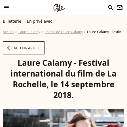
menu
search
newsletter
Billetterie
En privé avec
Accueil
Laure Calamy
Photos de Laure Calamy
Laure Calamy - Festival international du film de La Rochelle, le 14 septembre 2018. © Patrick Bernard/Bestimage - Photo
arrow_left
RETOUR ARTICLE
Laure Calamy - Festival
international du film de La
Rochelle, le 14 septembre
2018.