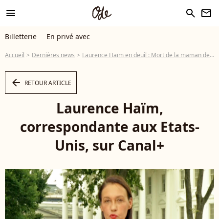
menu
search
newsletter
Billetterie
En privé avec
Accueil
Dernières news
Laurence Haïm en deuil : Mort de la maman de la journaliste...
arrow_left
RETOUR ARTICLE
Laurence Haïm,
correspondante aux Etats-
Unis, sur Canal+