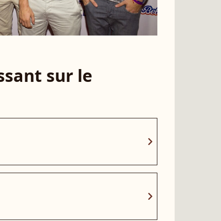
sant sur le
chevron_right
chevron_right