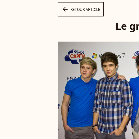
arrow_left
RETOUR ARTICLE
Le g