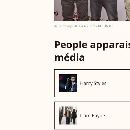
© BestImage, ALPHA AGENCY / BESTIMAGE
People apparais
média
Harry Styles
Liam Payne