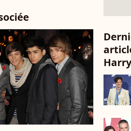
ssociée
Derni
articl
Harry