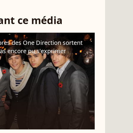
sant ce média
res des One Direction sortent
 pas encore pu s'exprimer