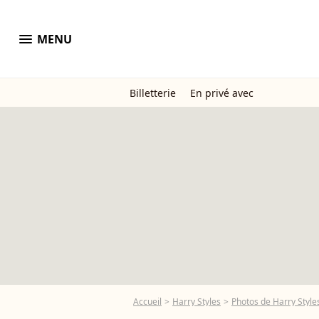
menu
MENU
Billetterie
En privé avec
Accueil
Harry Styles
Photos de Harry Style