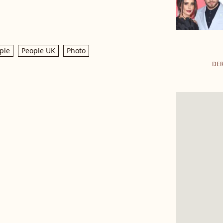
ple
People UK
Photo
DER