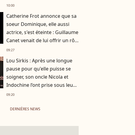
de 7 ans
10:00
Catherine Frot annonce que sa
soeur Dominique, elle aussi
actrice, s'est éteinte : Guillaume
Canet venait de lui offrir un rôle
dans son film avec Marion
09:27
Cotillard
Lou Sirkis : Après une longue
pause pour qu'elle puisse se
soigner, son oncle Nicola et
Indochine l’ont prise sous leur
aile
09:20
DERNIÈRES NEWS