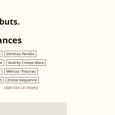
buts.
ances
e
Vanessa Paradis
le
Audrey Crespo-Mara
o
Mélissa Theuriau
t
Emilie Dequenne
VOIR TOUS LES PEOPLE