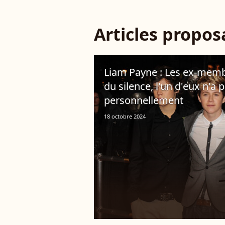
Articles propo
Liam Payne : Les ex-memb
du silence, l'un d'eux n'a
personnellement
18 octobre 2024