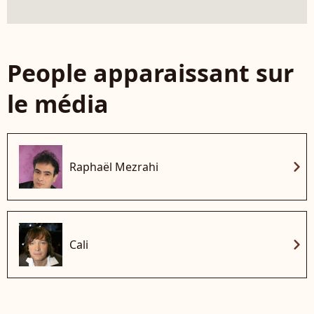
People apparaissant sur
le média
chevron_right
Raphaël Mezrahi
chevron_right
Cali