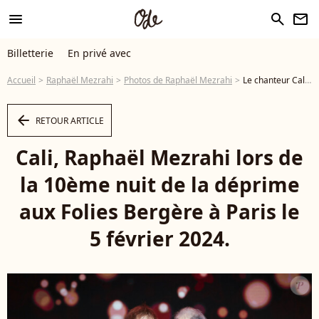
menu
search
newsletter
Billetterie
En privé avec
Accueil
Raphaël Mezrahi
Photos de Raphaël Mezrahi
Le chanteur Cali avait lui aussi fait le déplacement Cali, Raphaël Mezrahi lors de la 10ème nuit de la déprime aux Folies Bergère à Paris le 5 février 2024. © Jack Tribeca / Bestimage - Photo
arrow_left
RETOUR ARTICLE
Cali, Raphaël Mezrahi lors de
la 10ème nuit de la déprime
aux Folies Bergère à Paris le
5 février 2024.