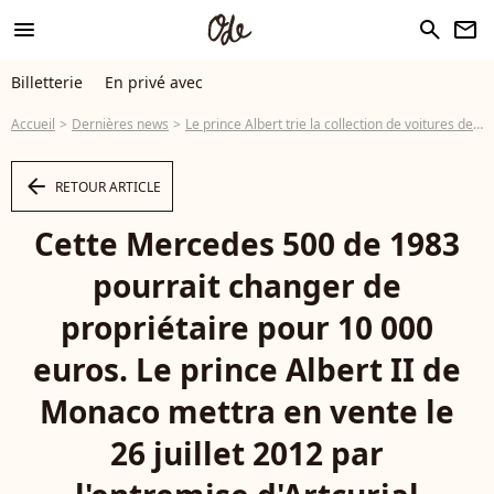
menu
search
newsletter
Billetterie
En privé avec
Accueil
Dernières news
Le prince Albert trie la collection de voitures de Rainier III : à saisir !
arrow_left
RETOUR ARTICLE
Cette Mercedes 500 de 1983
pourrait changer de
propriétaire pour 10 000
euros. Le prince Albert II de
Monaco mettra en vente le
26 juillet 2012 par