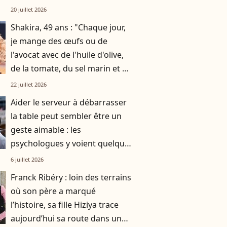
par gratitude
20 juillet 2026
Shakira, 49 ans : "Chaque jour,
je mange des œufs ou de
l'avocat avec de l'huile d'olive,
de la tomate, du sel marin et un
smoothie"
22 juillet 2026
Aider le serveur à débarrasser
la table peut sembler être un
geste aimable : les
psychologues y voient quelque
chose de bien plus profond.
6 juillet 2026
Franck Ribéry : loin des terrains
où son père a marqué
l’histoire, sa fille Hiziya trace
aujourd’hui sa route dans un