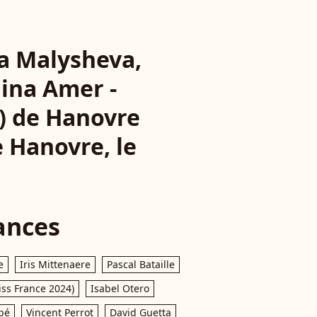
na Malysheva,
Dina Amer -
s) de Hanovre
e Hanovre, le
ances
e
Iris Mittenaere
Pascal Bataille
iss France 2024)
Isabel Otero
pé
Vincent Perrot
David Guetta