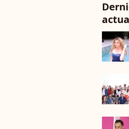
Derni
actua