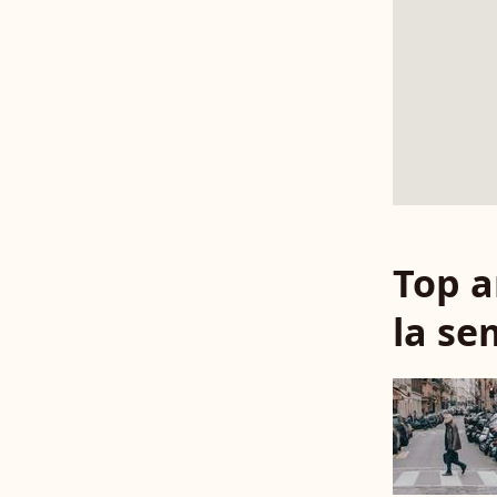
Top a
la se