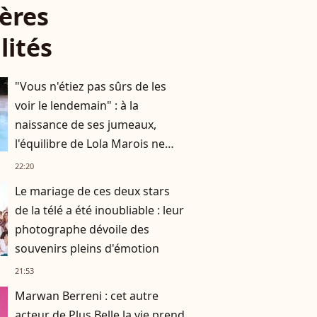
ères
lités
"Vous n'étiez pas sûrs de les
voir le lendemain" : à la
naissance de ses jumeaux,
l'équilibre de Lola Marois ne
tenait qu'à un fil
22:20
Le mariage de ces deux stars
de la télé a été inoubliable : leur
photographe dévoile des
souvenirs pleins d'émotion
21:53
Marwan Berreni : cet autre
acteur de Plus Belle la vie prend