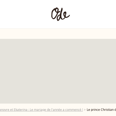
anovre et Ekaterina : Le mariage de l'année a commencé !
Le prince Christian de Hanovre, Ekaterina Malysheva, le prince Ernst August de Hanovre