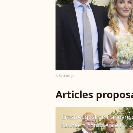
© BestImage
Articles propo
Ernst August de Hanovre e
l'année a commencé !