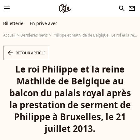
menu
search
newsletter
Billetterie
En privé avec
Accueil
Dernières news
Philippe et Mathilde de Belgique : Le roi et la reine acclamés au balcon
arrow_left
RETOUR ARTICLE
Le roi Philippe et la reine
Mathilde de Belgique au
balcon du palais royal après
la prestation de serment de
Philippe à Bruxelles, le 21
juillet 2013.