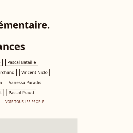
lémentaire.
ances
e
Pascal Bataille
archand
Vincent Niclo
a
Vanessa Paradis
t
Pascal Praud
VOIR TOUS LES PEOPLE