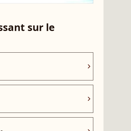
sant sur le
chevron_right
chevron_right