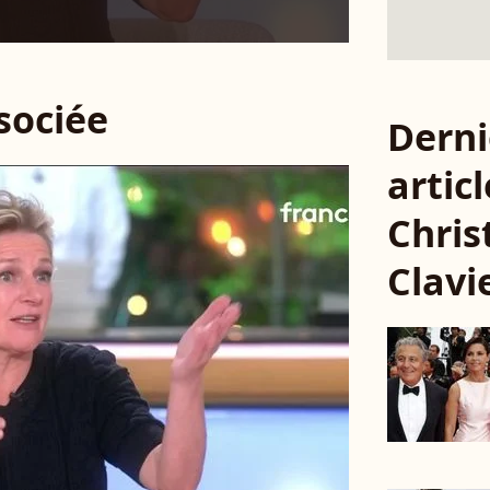
ssociée
Derni
articl
Chris
Clavi