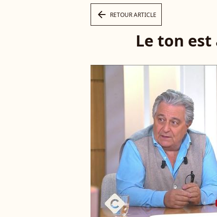
arrow_left
RETOUR ARTICLE
Le ton est