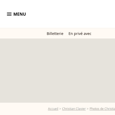
menu
MENU
Billetterie
En privé avec
Accueil
Christian Clavier
Photos de Christi