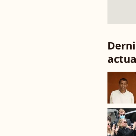
Derni
actua