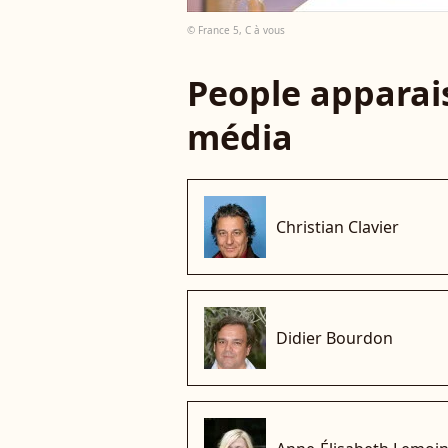
© France 5, C à vous
People apparais
média
Christian Clavier
Didier Bourdon