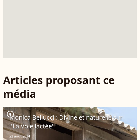
Articles proposant ce
média
player2
Monica Bellucci : Divine et naturelle sur
''La Voie lactée''
22 août 2014