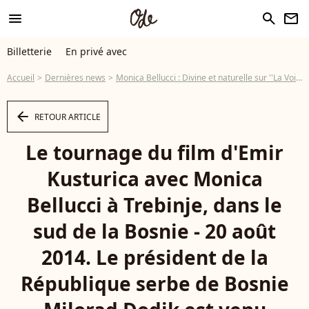
menu
search
newsletter
Billetterie
En privé avec
Accueil
Dernières news
Monica Bellucci : Divine et naturelle sur ''La Voie lactée''
arrow_left
RETOUR ARTICLE
Le tournage du film d'Emir
Kusturica avec Monica
Bellucci à Trebinje, dans le
sud de la Bosnie - 20 août
2014. Le président de la
République serbe de Bosnie