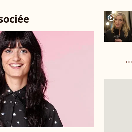
ssociée
player2
DE