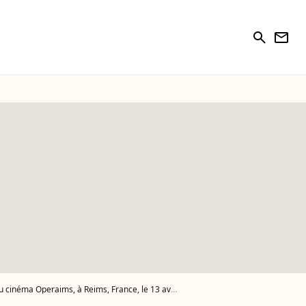
search
newsletter
ance, le 13 avril 2024. © Christophe Clovis / Bestimage - Photo