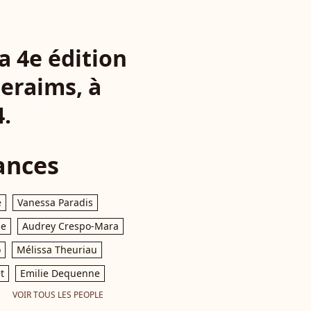
a 4e édition
eraims, à
4.
ances
e
Vanessa Paradis
le
Audrey Crespo-Mara
o
Mélissa Theuriau
t
Emilie Dequenne
VOIR TOUS LES PEOPLE